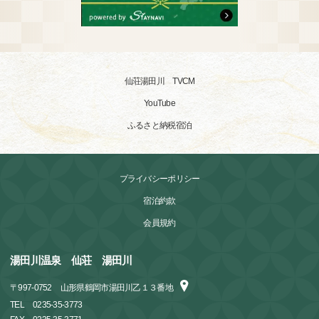
仙荘湯田川 TVCM
YouTube
ふるさと納税宿泊
プライバシーポリシー
宿泊約款
会員規約
湯田川温泉 仙荘 湯田川
〒
997-0752
山形県鶴岡市湯田川乙１３番地
TEL
0235-35-3773