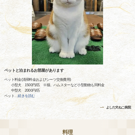
ペットと泊まれるお部屋があります
ペット料金(清掃料金およびシーツ交換費用)
小型犬 1500円/匹 ※猫、ハムスターなど小型動物も同料金
中型犬 2000円/匹
ペット
…
続きを読む
よしだ犬ねこ病院
料理