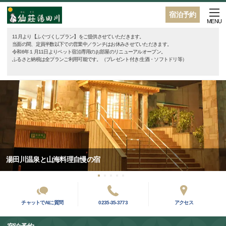
宿泊予約
MENU
11月より【ふぐづくしプラン】をご提供させていただきます。
当面の間、定員半数以下での営業中／ランチはお休みさせていただきます。
令和6年１月11日よりペット宿泊専用のお部屋のリニューアルオープン。
ふるさと納税は全プランご利用可能です。（プレゼント付き:生酒・ソフトドリ等）
湯田川温泉と山海料理自慢の宿
チャットでAIに質問
0235-35-3773
アクセス