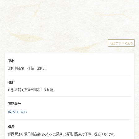
地図アプリで見る
宿名
湯田川温泉 仙荘 湯田川
住所
山形県鶴岡市湯田川乙１３番地
電話番号
0235-35-3773
備考
鶴岡駅より湯田川温泉行のバスに乗り、湯田川温泉で下車。徒歩30秒です。